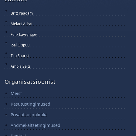
Britt Päädam
15 Juuni 2025
Melani Adrat
14 Juuni 2025
Felix Lavrentjev
13 Juuni 2025
Joel Õispuu
12 Juuni 2025
Tiiu Saarist
11 Juuni 2025
Ambla Selts
10 Juuni 2025
Organisatsioonist
Meist
Kasutustingimused
Privaatsuspoliitika
Andmekaitsetingimused
Kontakt