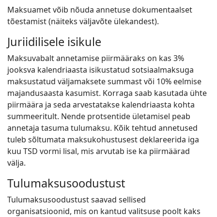
Maksuamet võib nõuda annetuse dokumentaalset
tõestamist (näiteks väljavõte ülekandest).
Juriidilisele isikule
Maksuvabalt annetamise piirmääraks on kas 3%
jooksva kalendriaasta isikustatud sotsiaalmaksuga
maksustatud väljamaksete summast või 10% eelmise
majandusaasta kasumist. Korraga saab kasutada ühte
piirmäära ja seda arvestatakse kalendriaasta kohta
summeeritult. Nende protsentide ületamisel peab
annetaja tasuma tulumaksu. Kõik tehtud annetused
tuleb sõltumata maksukohustusest deklareerida iga
kuu TSD vormi lisal, mis arvutab ise ka piirmäärad
välja.
Tulumaksusoodustust
Tulumaksusoodustust saavad sellised
organisatsioonid, mis on kantud valitsuse poolt kaks