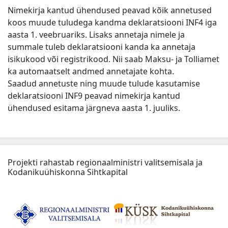
Nimekirja kantud ühendused peavad kõik annetused
koos muude tuludega kandma deklaratsiooni INF4 iga
aasta 1. veebruariks. Lisaks annetaja nimele ja
summale tuleb deklaratsiooni kanda ka annetaja
isikukood või registrikood. Nii saab Maksu- ja Tolliamet
ka automaatselt andmed annetajate kohta.
Saadud annetuste ning muude tulude kasutamise
deklaratsiooni INF9 peavad nimekirja kantud
ühendused esitama järgneva aasta 1. juuliks.
Projekti rahastab regionaalministri valitsemisala ja
Kodanikuühiskonna Sihtkapital