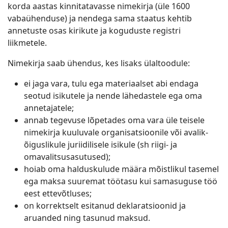
korda aastas kinnitatavasse nimekirja (üle 1600
vabaühenduse) ja nendega sama staatus kehtib
annetuste osas kirikute ja koguduste registri
liikmetele.
Nimekirja saab ühendus, kes lisaks ülaltoodule:
ei jaga vara, tulu ega materiaalset abi endaga
seotud isikutele ja nende lähedastele ega oma
annetajatele;
annab tegevuse lõpetades oma vara üle teisele
nimekirja kuuluvale organisatsioonile või avalik-
õiguslikule juriidilisele isikule (sh riigi- ja
omavalitsusasutused);
hoiab oma halduskulude määra mõistlikul tasemel
ega maksa suuremat töötasu kui samasuguse töö
eest ettevõtluses;
on korrektselt esitanud deklaratsioonid ja
aruanded ning tasunud maksud.