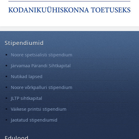
Stipendiumid
Noore spetsialisti stipendium
Järvamaa Pärandi Sihtkapital
Nutikad lapsed
Noore võrkpalluri stipendium
JLTP sihtkapital
Väikese printsi stipendium
Jaotatud stipendiumid
Edulood