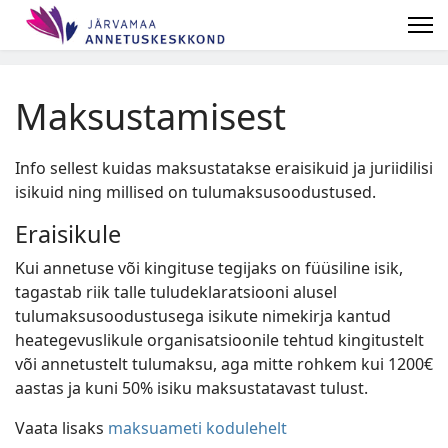
Maksustamisest
Info sellest kuidas maksustatakse eraisikuid ja juriidilisi
isikuid ning millised on tulumaksusoodustused.
Eraisikule
Kui annetuse või kingituse tegijaks on füüsiline isik,
tagastab riik talle tuludeklaratsiooni alusel
tulumaksusoodustusega isikute nimekirja kantud
heategevuslikule organisatsioonile tehtud kingitustelt
või annetustelt tulumaksu, aga mitte rohkem kui 1200€
aastas ja kuni 50% isiku maksustatavast tulust.
Vaata lisaks
maksuameti kodulehelt