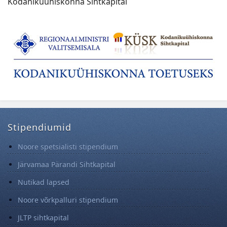
Kodanikuühiskonna Sihtkapital
Stipendiumid
Noore spetsialisti stipendium
Järvamaa Pärandi Sihtkapital
Nutikad lapsed
Noore võrkpalluri stipendium
JLTP sihtkapital