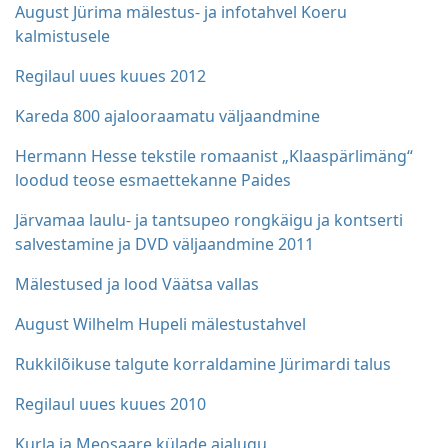
August Jürima mälestus- ja infotahvel Koeru
kalmistusele
Regilaul uues kuues 2012
Kareda 800 ajalooraamatu väljaandmine
Hermann Hesse tekstile romaanist „Klaaspärlimäng“
loodud teose esmaettekanne Paides
Järvamaa laulu- ja tantsupeo rongkäigu ja kontserti
salvestamine ja DVD väljaandmine 2011
Mälestused ja lood Väätsa vallas
August Wilhelm Hupeli mälestustahvel
Rukkilõikuse talgute korraldamine Jürimardi talus
Regilaul uues kuues 2010
Kurla ja Meosaare külade ajalugu