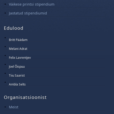
Väikese printsi stipendium
Jaotatud stipendiumid
Edulood
Britt Päädam
15 Juuni 2025
Melani Adrat
14 Juuni 2025
Felix Lavrentjev
13 Juuni 2025
Joel Õispuu
12 Juuni 2025
Tiiu Saarist
11 Juuni 2025
Ambla Selts
10 Juuni 2025
Organisatsioonist
Meist