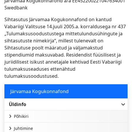
Järvamaa Kogukonnafond a/a EE452200221047634001
Swedbank
Sihtasutus Järvamaa Kogukonnafond on kantud
Vabariigi Valitsuse 14.juuli 2005.a. korraldusega nr 437
„Tulumaksusoodustustega mittetulundusühingute ja
sihtasutuste nimekirja“, millest tulenevalt on
Sihtasutuse poolt määratud ja väljamakstud
stipendiumid maksuvabad. Residendist füüsilisest ja
juriidilisest isikust annetajale kehtivad Eesti Vabariigi
tulumaksuseaduses ettenähtud
tulumaksusoodustused.
Järvamaa Kogukonnafond
Üldinfo
Põhikiri
Juhtimine