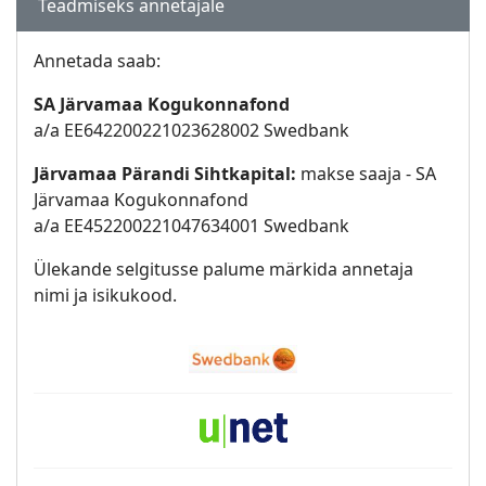
Teadmiseks annetajale
Annetada saab:
SA Järvamaa Kogukonnafond
a/a EE642200221023628002 Swedbank
Järvamaa Pärandi Sihtkapital:
makse saaja - SA
Järvamaa Kogukonnafond
a/a EE452200221047634001 Swedbank
Ülekande selgitusse palume märkida annetaja
nimi ja isikukood.