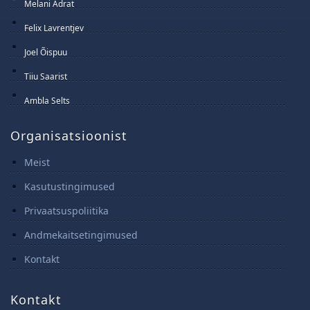
15 Juuni 2025
Melani Adrat
14 Juuni 2025
Felix Lavrentjev
13 Juuni 2025
Joel Õispuu
12 Juuni 2025
Tiiu Saarist
11 Juuni 2025
Ambla Selts
10 Juuni 2025
Organisatsioonist
Meist
Kasutustingimused
Privaatsuspoliitika
Andmekaitsetingimused
Kontakt
Kontakt