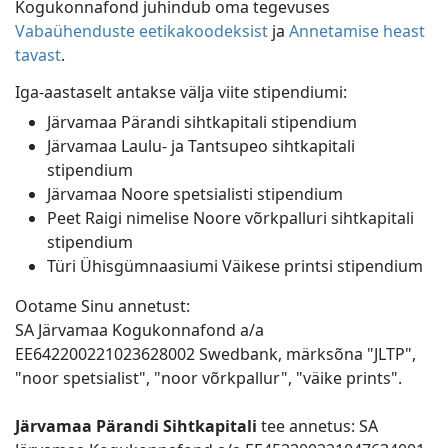
Kogukonnafond juhindub oma tegevuses
Vabaühenduste eetikakoodeksist
ja
Annetamise heast
tavast
.
Iga-aastaselt antakse välja viite stipendiumi:
Järvamaa Pärandi sihtkapitali stipendium
Järvamaa Laulu- ja Tantsupeo sihtkapitali
stipendium
Järvamaa Noore spetsialisti stipendium
Peet Raigi nimelise Noore võrkpalluri sihtkapitali
stipendium
Türi Ühisgümnaasiumi Väikese printsi stipendium
Ootame Sinu annetust:
SA Järvamaa Kogukonnafond a/a
EE642200221023628002 Swedbank, märksõna "JLTP",
"noor spetsialist", "noor võrkpallur", "väike prints".
Järvamaa Pärandi Sihtkapitali
tee annetus: SA