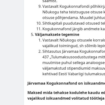
saamist.
Vastavalt Kogukonnafondi põhikirjal
Nõukogu teha teistsuguse otsuse k
otsuse põhjendama. Muudel juhtude
Sihtkapitali puudutavad otsused t
Kogukonnafond järgib andmete ka
Väljamaksete tegemine
Vastavalt Nõukogu otsusele korral
vajalikud toimingud, sh sõlmib lep
Sihtasutus Järvamaa Kogukonnafond 
437 „Tulumaksusoodustustega mitte
muutmise puhul sellega analoogsess
väljamakstud stipendiumid maksuvaba
kehtivad Eesti Vabariigi tulumak
Järvamaa Kogukonnafond on isikuandmet
Maksed mida tehakse kodulehe kaudu e
vajalikud isikuandmed volitatud töötleja