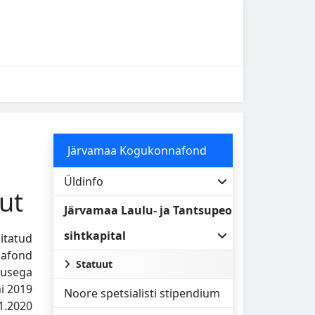
Järvamaa Kogukonnafond
Üldinfo
ut
Järvamaa Laulu- ja Tantsupeo
sihtkapital
itatud
nafond
Statuut
susega
ni 2019
Noore spetsialisti stipendium
1.2020