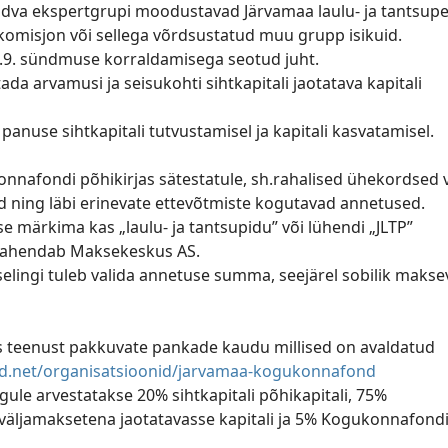
va ekspertgrupi moodustavad Järvamaa laulu- ja tantsup
komisjon või sellega võrdsustatud muu grupp isikuid.
p.9. sündmuse korraldamisega seotud juht.
ada arvamusi ja seisukohti sihtkapitali jaotatava kapitali
nuse sihtkapitali tutvustamisel ja kapitali kasvatamisel.
onnafondi põhikirjas sätestatule, sh.rahalised ühekordsed 
d ning läbi erinevate ettevõtmiste kogutavad annetused.
e märkima kas „laulu- ja tantsupidu” või lühendi „JLTP”
vahendab Maksekeskus AS.
lingi tuleb valida annetuse summa, seejärel sobilik maksevi
 teenust pakkuvate pankade kaudu millised on avaldatud
d.net/organisatsioonid/jarvamaa-kogukonnafond
ngule arvestatakse 20% sihtkapitali põhikapitali, 75%
 väljamaksetena jaotatavasse kapitali ja 5% Kogukonnafond