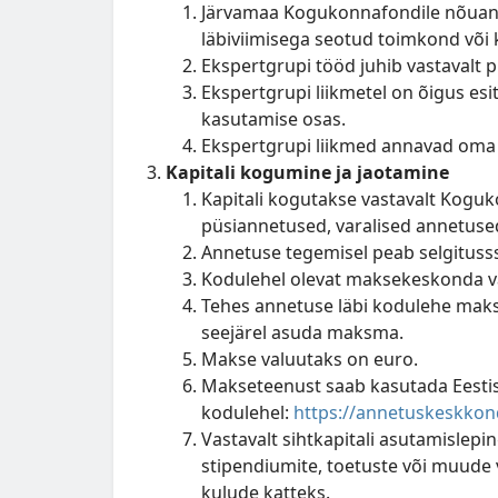
Järvamaa Kogukonnafondile nõuand
läbiviimisega seotud toimkond või 
Ekspertgrupi tööd juhib vastavalt 
Ekspertgrupi liikmetel on õigus esit
kasutamise osas.
Ekspertgrupi liikmed annavad oma pa
Kapitali kogumine ja jaotamine
Kapitali kogutakse vastavalt Koguk
püsiannetused, varalised annetuse
Annetuse tegemisel peab selgitusss
Kodulehel olevat maksekeskonda 
Tehes annetuse läbi kodulehe makse
seejärel asuda maksma.
Makse valuutaks on euro.
Makseteenust saab kasutada Eestis
kodulehel:
https://annetuskeskkon
Vastavalt sihtkapitali asutamislepi
stipendiumite, toetuste või muude
kulude katteks.