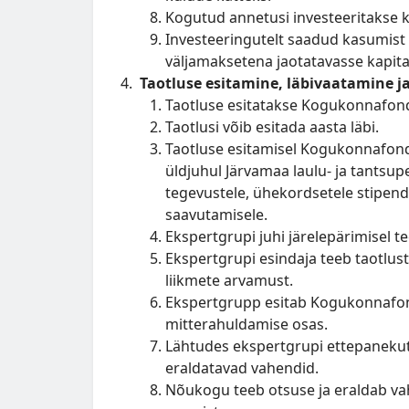
Kogutud annetusi investeeritakse kap
Investeeringutelt saadud kasumist
väljamaksetena jaotatavasse kapita
Taotluse esitamine, läbivaatamine j
Taotluse esitatakse Kogukonnafond
Taotlusi võib esitada aasta läbi.
Taotluse esitamisel Kogukonnafondi
üldjuhul Järvamaa laulu- ja tantsup
tegevustele, ühekordsetele stipend
saavutamisele.
Ekspertgrupi juhi järelepärimisel t
Ekspertgrupi esindaja teeb taotlus
liikmete arvamust.
Ekspertgrupp esitab Kogukonnafon
mitterahuldamise osas.
Lähtudes ekspertgrupi ettepaneku
eraldatavad vahendid.
Nõukogu teeb otsuse ja eraldab vah