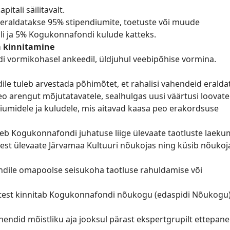
itali säilitavalt.
 eraldatakse 95% stipendiumite, toetuste või muude
li ja 5% Kogukonnafondi kulude katteks.
a kinnitamine
i vormikohasel ankeedil, üldjuhul veebipõhise vormina.
le tuleb arvestada põhimõtet, et rahalisi vahendeid eralda
eo arengut mõjutatavatele, sealhulgas uusi väärtusi loovate
iumidele ja kuludele, mis aitavad kaasa peo erakordsuse
eeb Kogukonnafondi juhatuse liige ülevaate taotluste laeku
test ülevaate Järvamaa Kultuuri nõukojas ning küsib nõukoj
dile omapoolse seisukoha taotluse rahuldamise või
test kinnitab Kogukonnafondi nõukogu (edaspidi Nõukogu
endid mõistliku aja jooksul pärast ekspertgrupilt ettepan