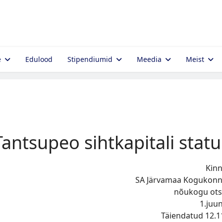
e
Edulood
Stipendiumid
Meedia
Meist
Tantsupeo sihtkapitali statu
Kinn
SA Järvamaa Kogukon
nõukogu ot
1.juu
Täiendatud 12.1