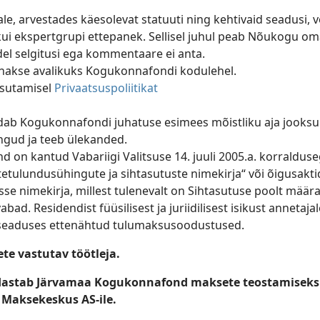
e, arvestades käesolevat statuuti ning kehtivaid seadusi, v
ui ekspertgrupi ettepanek. Sellisel juhul peab Nõukogu o
l selgitusi ega kommentaare ei anta.
ehakse avalikuks Kogukonnafondi kodulehel.
sutamisel
Privaatsuspoliitikat
dab Kogukonnafondi juhatuse esimees mõistliku aja jooksu
ingud ja teeb ülekanded.
on kantud Vabariigi Valitsuse 14. juuli 2005.a. korralduse
tulundusühingute ja sihtasutuste nimekirja“ või õigusakti
e nimekirja, millest tulenevalt on Sihtasutuse poolt määra
d. Residendist füüsilisest ja juriidilisest isikust annetajal
suseaduses ettenähtud tulumaksusoodustused.
e vastutav töötleja.
dastab Järvamaa Kogukonnafond maksete teostamiseks
 Maksekeskus AS-ile.