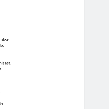
takse
le,
misest.
a
)
eku