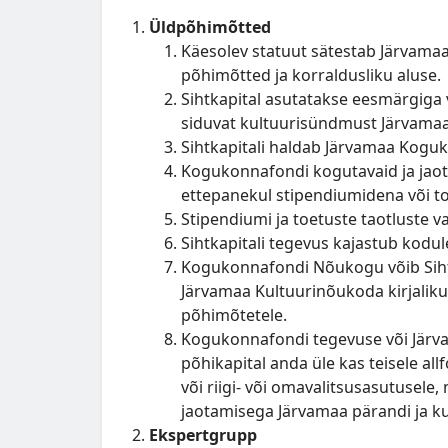
Üldpõhimõtted
Käesolev statuut sätestab Järvamaa 
põhimõtted ja korraldusliku aluse.
Sihtkapital asutatakse eesmärgiga
siduvat kultuurisündmust Järvamaa 
Sihtkapitali haldab Järvamaa Kogu
Kogukonnafondi kogutavaid ja jaota
ettepanekul stipendiumidena või to
Stipendiumi ja toetuste taotluste v
Sihtkapitali tegevus kajastub kodu
Kogukonnafondi Nõukogu võib Sihtk
Järvamaa Kultuurinõukoda kirjalik
põhimõtetele.
Kogukonnafondi tegevuse või Järvama
põhikapital anda üle kas teisele all
või riigi- või omavalitsusasutusele,
jaotamisega Järvamaa pärandi ja k
Ekspertgrupp