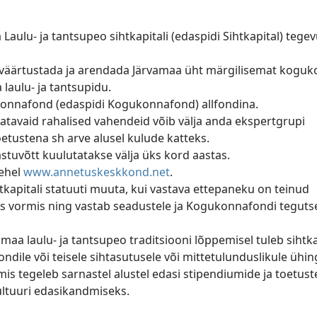
Laulu- ja tantsupeo sihtkapitali (edaspidi Sihtkapital) tege
 väärtustada ja arendada Järvamaa üht märgilisemat kogu
laulu- ja tantsupidu.
konnafond (edaspidi Kogukonnafond) allfondina.
tavaid rahalised vahendeid võib välja anda ekspertgrupi
etustena sh arve alusel kulude katteks.
astuvõtt kuulutatakse välja üks kord aastas.
lehel
www.annetuskeskkond.net
.
apitali statuuti muuta, kui vastava ettepaneku on teinud
us vormis ning vastab seadustele ja Kogukonnafondi tegut
a laulu- ja tantsupeo traditsiooni lõppemisel tuleb sihtka
fondile või teisele sihtasutusele või mittetulunduslikule ühin
 mis tegeleb sarnastel alustel edasi stipendiumide ja toetust
ultuuri edasikandmiseks.