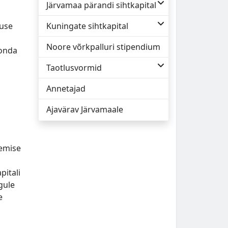
Järvamaa pärandi sihtkapital
vuse
Kuningate sihtkapital
Noore võrkpalluri stipendium
konda
Taotlusvormid
Annetajad
Ajavärav Järvamaale
semise
pitali
gule
e