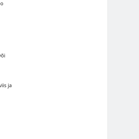
eo
või
is ja
i