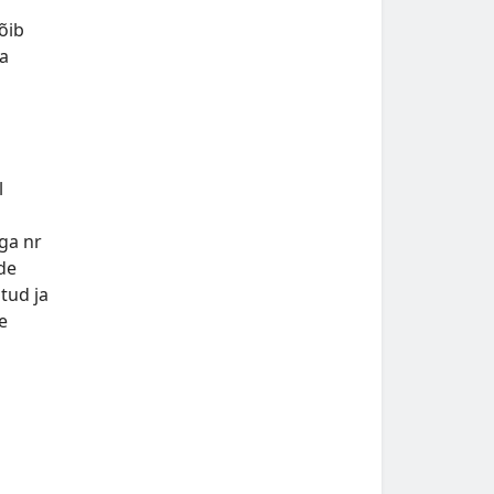
õib
ma
l
ga nr
de
tud ja
e