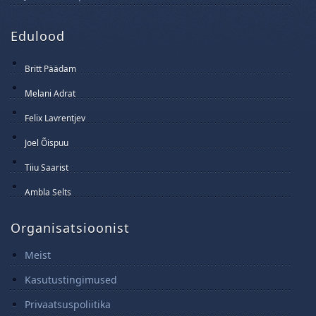
Edulood
Britt Päädam
15 Juuni 2025
Melani Adrat
14 Juuni 2025
Felix Lavrentjev
13 Juuni 2025
Joel Õispuu
12 Juuni 2025
Tiiu Saarist
11 Juuni 2025
Ambla Selts
10 Juuni 2025
Organisatsioonist
Meist
Kasutustingimused
Privaatsuspoliitika