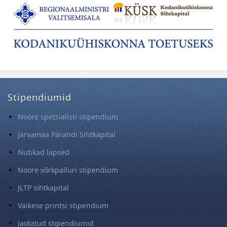
Stipendiumid
Noore spetsialisti stipendium
Järvamaa Pärandi Sihtkapital
Nutikad lapsed
Noore võrkpalluri stipendium
JLTP sihtkapital
Väikese printsi stipendium
Jaotatud stipendiumid