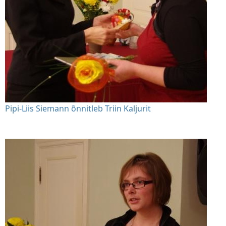
Pipi-Liis Siemann õnnitleb Triin Kaljurit