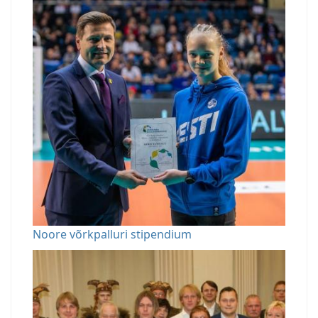
Noore võrkpalluri stipendium