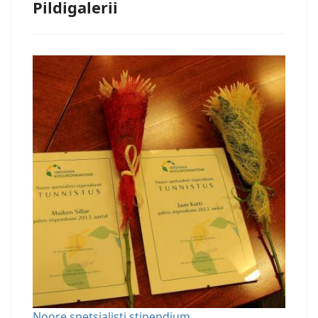
Pildigalerii
Noore spetsialisti stipendium