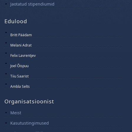
Jaotatud stipendiumid
Edulood
Britt Päädam
15 Juuni 2025
Melani Adrat
14 Juuni 2025
Felix Lavrentjev
13 Juuni 2025
Joel Õispuu
12 Juuni 2025
Tiiu Saarist
11 Juuni 2025
Ambla Selts
10 Juuni 2025
Organisatsioonist
Meist
Kasutustingimused