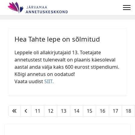
Hea Tahte lepe on sõlmitud
Leppele oli allakirjutajaid 13. Toetajate
annetustest tulenevalt on plaanis käesoleval
aastal anda välja kaks 600 eurost stipendiumi.
Kõigi annetus on oodatud!
Vaata uudist
SIIT.
11
12
13
14
15
16
17
18