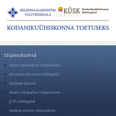
Stipendiumid
Noore spetsialisti stipendium
Järvamaa Pärandi Sihtkapital
Nutikad lapsed
Noore võrkpalluri stipendium
JLTP sihtkapital
Väikese printsi stipendium